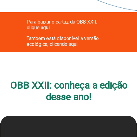
Para baixar o cartaz da OBB XXII,
clique aqui
.
Também está disponível a versão
ecológica,
clicando aqui
.
OBB XXII: conheça a edição
desse ano!