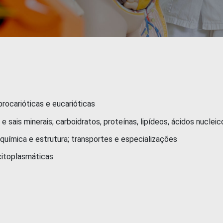
procarióticas e eucarióticas
 minerais; carboidratos, proteínas, lipídeos, ácidos nucleico
a e estrutura; transportes e especializações
toplasmáticas