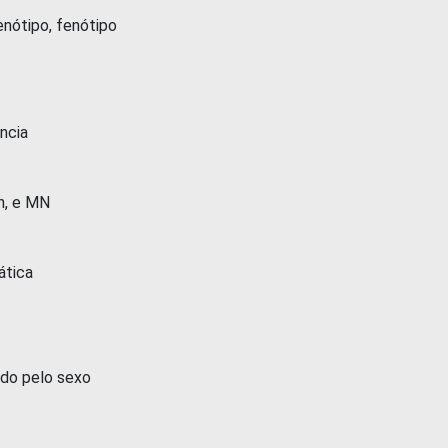
enótipo, fenótipo
cia
, e MN
tica
o pelo sexo