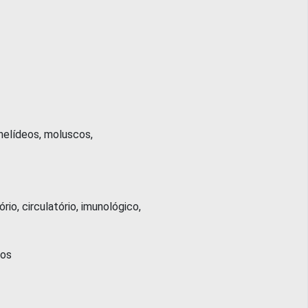
elídeos, moluscos,
o, circulatório, imunológico,
ios