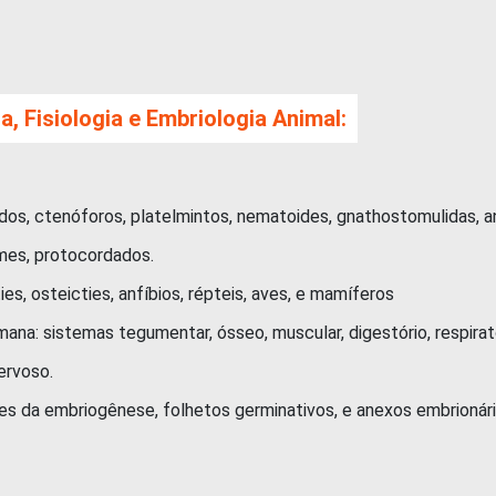
ia, Fisiologia e Embriologia Animal:
ctenóforos, platelmintos, nematoides, gnathostomulidas, an
s, protocordados.
steicties, anfíbios, répteis, aves, e mamíferos
 sistemas tegumentar, ósseo, muscular, digestório, respiratóri
rvoso.
da embriogênese, folhetos germinativos, e anexos embrionár