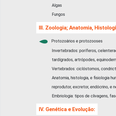
Algas
Fungos
III. Zoologia; Anatomia, Histolog
Protozoários e protozooses
Invertebrados: poríferos, celenterados, 
tardígrados, artrópodes, equinoderme
Vertebrados: ciclóstomos, condricties, o
Anatomia, histologia, e fisiologia humana:
reprodutor, excretor, endócrino, e ne
Embriologia: tipos de clivagens, fases 
IV. Genética e Evolução: